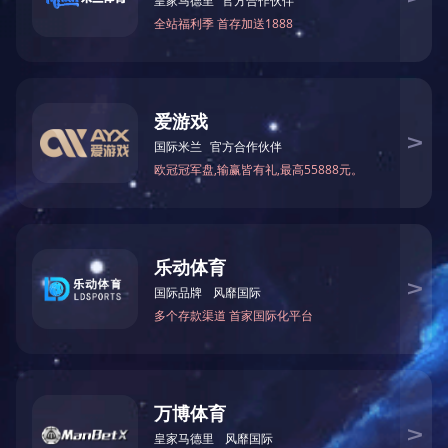
联系方式
电 话：
021-39785888
Email：
sales@xquery.cn
地址：上海市青浦区北盈路202号
千亿首页-千亿（中国）
版权所有
法律声明
|
网站地图
|