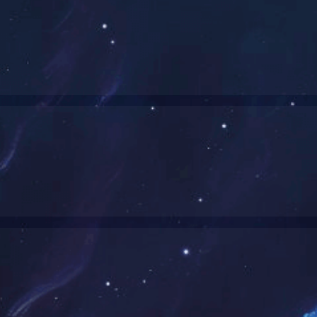
念
适才适岗，人尽其才
为任用标准。有德无才，其德可用；有德有才，其应重用；有才
位置上才是人才，才能充分发挥价值；我们一直认为使用人就是
，愿意为优秀和有潜力的人才提供更多的成就自我，实现自身价
境，倡导“用心工作， 用心生活”的文化理念，在内部构建积极