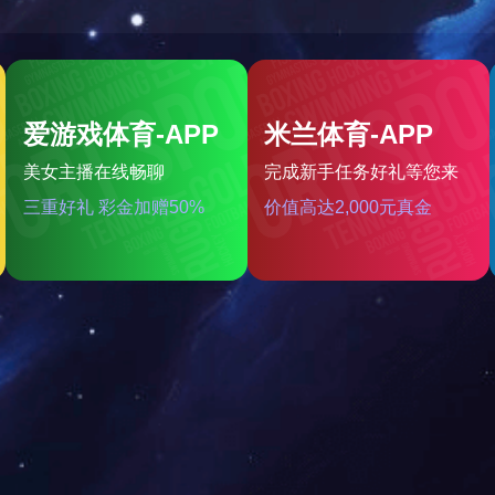
业、懂协作