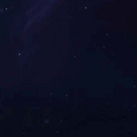
双林智造
联系方式
千亿首页-千亿（中国）
电 话：
021-39785888
轮毂轴承
Email：
sales@xquery.cn
汽车饰件
地址：上海市青浦区北盈路202号
汽车机电